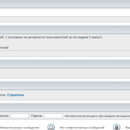
стей: 1 (основано на активности пользователей за последние 5 минут)
ателей
тель:
Строитель
ателя:
Пароль:
Автоматически входить при каждом посещени
Непрочитанные сообщения
Нет непрочитанных сообщений
Фо