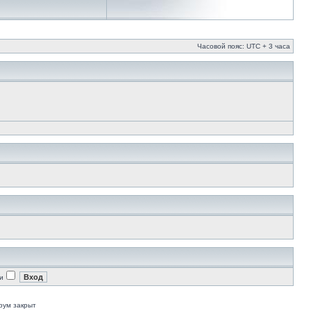
Часовой пояс: UTC + 3 часа
и
рум закрыт