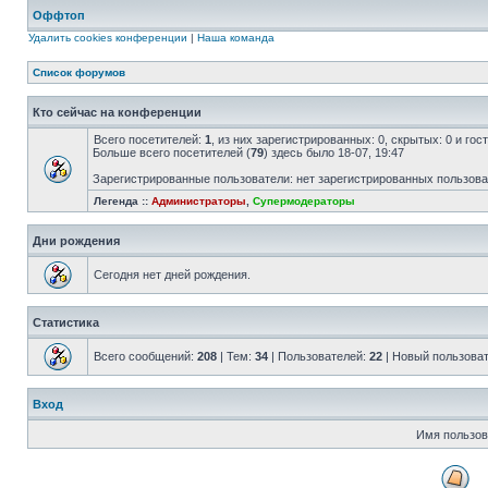
Оффтоп
Удалить cookies конференции
|
Наша команда
Список форумов
Кто сейчас на конференции
Всего посетителей:
1
, из них зарегистрированных: 0, скрытых: 0 и го
Больше всего посетителей (
79
) здесь было 18-07, 19:47
Зарегистрированные пользователи: нет зарегистрированных пользов
Легенда ::
Администраторы
,
Супермодераторы
Дни рождения
Сегодня нет дней рождения.
Статистика
Всего сообщений:
208
| Тем:
34
| Пользователей:
22
| Новый пользова
Вход
Имя пользов